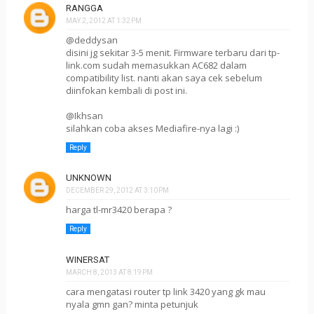
RANGGA
MAY 2, 2012 AT 1:32 PM
@deddysan
disini jg sekitar 3-5 menit. Firmware terbaru dari tp-
link.com sudah memasukkan AC682 dalam
compatibility list. nanti akan saya cek sebelum
diinfokan kembali di post ini.
@Ikhsan
silahkan coba akses Mediafire-nya lagi :)
Reply
UNKNOWN
DECEMBER 29, 2012 AT 3:10 PM
harga tl-mr3420 berapa ?
Reply
WINERSAT
MARCH 8, 2013 AT 8:19 PM
cara mengatasi router tp link 3420 yang gk mau
nyala gmn gan? minta petunjuk