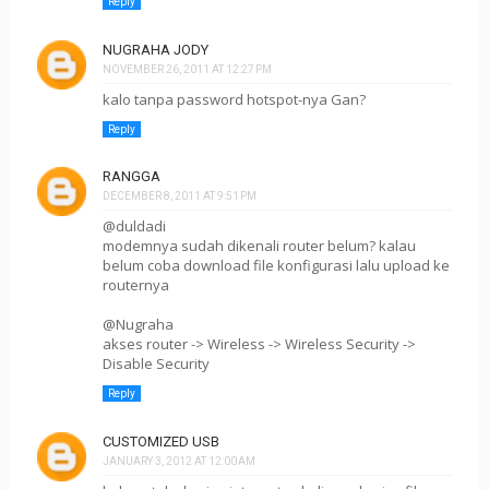
Reply
NUGRAHA JODY
NOVEMBER 26, 2011 AT 12:27 PM
kalo tanpa password hotspot-nya Gan?
Reply
RANGGA
DECEMBER 8, 2011 AT 9:51 PM
@duldadi
modemnya sudah dikenali router belum? kalau
belum coba download file konfigurasi lalu upload ke
routernya
@Nugraha
akses router -> Wireless -> Wireless Security ->
Disable Security
Reply
CUSTOMIZED USB
JANUARY 3, 2012 AT 12:00 AM