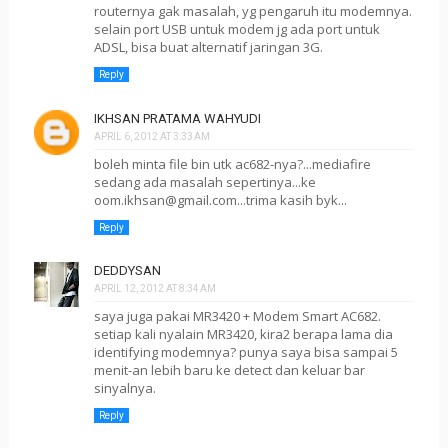
routernya gak masalah, yg pengaruh itu modemnya.
selain port USB untuk modem jg ada port untuk
ADSL, bisa buat alternatif jaringan 3G.
Reply
IKHSAN PRATAMA WAHYUDI
APRIL 6, 2012 AT 3:33 AM
boleh minta file bin utk ac682-nya?...mediafire
sedang ada masalah sepertinya...ke
oom.ikhsan@gmail.com...trima kasih byk...
Reply
DEDDYSAN
APRIL 12, 2012 AT 8:34 AM
saya juga pakai MR3420 + Modem Smart AC682.
setiap kali nyalain MR3420, kira2 berapa lama dia
identifying modemnya? punya saya bisa sampai 5
menit-an lebih baru ke detect dan keluar bar
sinyalnya.
Reply