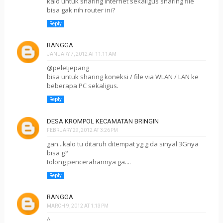
kalo untuk sharing internet sekaligus sharing file
bisa gak nih router ini?
Reply
RANGGA
JANUARY 7, 2012 AT 11:11 AM
@peletjepang
bisa untuk sharing koneksi / file via WLAN / LAN ke
beberapa PC sekaligus.
Reply
DESA KROMPOL KECAMATAN BRINGIN
FEBRUARY 29, 2012 AT 3:26 PM
gan...kalo tu ditaruh ditempat yg g da sinyal 3Gnya
bisa g?
tolong pencerahannya ga....
Reply
RANGGA
MARCH 9, 2012 AT 1:13 PM
^