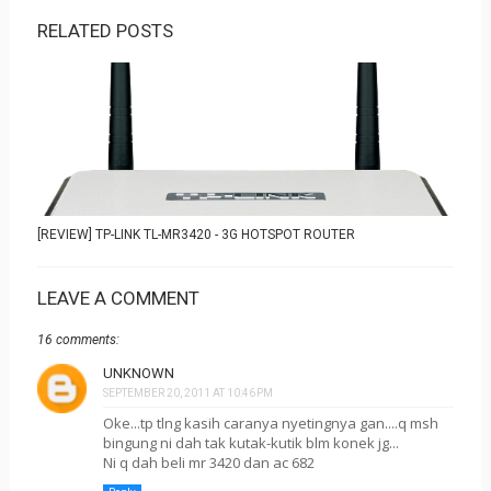
RELATED POSTS
[REVIEW] TP-LINK TL-MR3420 - 3G HOTSPOT ROUTER
LEAVE A COMMENT
16 comments:
UNKNOWN
SEPTEMBER 20, 2011 AT 10:46 PM
Oke...tp tlng kasih caranya nyetingnya gan....q msh
bingung ni dah tak kutak-kutik blm konek jg...
Ni q dah beli mr 3420 dan ac 682