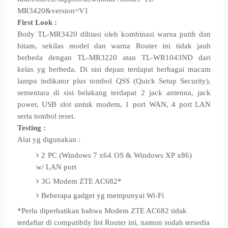
MR3420&version=V1
First Look :
Body TL-MR3420 dihiasi oleh kombinasi warna putih dan
hitam, sekilas model dan warna Router ini tidak jauh
berbeda dengan TL-MR3220 atau TL-WR1043ND dari
kelas yg berbeda. Di sisi depan terdapat berbagai macam
lampu indikator plus tombol QSS (Quick Setup Security),
sementara di sisi belakang terdapat 2 jack antenna, jack
power, USB slot untuk modem, 1 port WAN, 4 port LAN
serta tombol reset.
Testing :
Alat yg digunakan :
2 PC (Windows 7 x64 OS & Windows XP x86)
w/ LAN port
3G Modem ZTE AC682*
Beberapa gadget yg mempunyai Wi-Fi
*Perlu diperhatikan bahwa Modem ZTE AC682 tidak
terdaftar di compatibily list Router ini, namun sudah tersedia