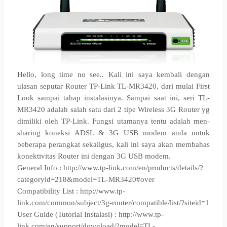
Hello, long time no see.. Kali ini saya kembali dengan
ulasan seputar Router TP-Link TL-MR3420, dari mulai First
Look sampai tahap instalasinya. Sampai saat ini, seri TL-
MR3420 adalah salah satu dari 2 tipe Wireless 3G Router yg
dimiliki oleh TP-Link. Fungsi utamanya tentu adalah men-
sharing koneksi ADSL & 3G USB modem anda untuk
beberapa perangkat sekaligus, kali ini saya akan membahas
konektivitas Router ini dengan 3G USB modem.
General Info :
http://www.tp-link.com/en/products/details/?
categoryid=218&model=TL-MR3420#over
Compatibility List : http://www.tp-
link.com/common/subject/3g-router/compatible/list/?siteid=1
User Guide (Tutorial Instalasi) : http://www.tp-
link.com/en/support/download/?model=TL-