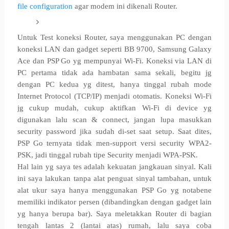
file configuration
agar modem ini dikenali Router.
Untuk Test koneksi Router, saya menggunakan PC dengan
koneksi LAN dan gadget seperti BB 9700, Samsung Galaxy
Ace dan PSP Go yg mempunyai Wi-Fi. Koneksi via LAN di
PC pertama tidak ada hambatan sama sekali, begitu jg
dengan PC kedua yg ditest, hanya tinggal rubah mode
Internet Protocol (TCP/IP) menjadi otomatis.
Koneksi Wi-Fi
jg cukup mudah, cukup aktifkan Wi-Fi di device yg
digunakan lalu scan & connect, jangan lupa masukkan
security password jika sudah di-set saat setup. Saat dites,
PSP Go ternyata tidak men-support versi security WPA2-
PSK, jadi tinggal rubah tipe Security menjadi WPA-PSK.
Hal lain yg saya tes adalah kekuatan jangkauan sinyal. Kali
ini saya lakukan tanpa alat penguat sinyal tambahan, untuk
alat ukur saya hanya menggunakan PSP Go yg notabene
memiliki indikator persen (dibandingkan dengan gadget lain
yg hanya berupa bar). Saya meletakkan Router di bagian
tengah lantas 2 (lantai atas) rumah, lalu saya coba