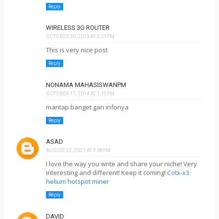
Reply
WIRELESS 3G ROUTER
OCTOBER 30, 2013 AT 3:31 PM
This is very nice post
Reply
NONAMA MAHASISWANPM
OCTOBER 17, 2014 AT 1:19 PM
mantap banget gan infonya
Reply
ASAD
AUGUST 22, 2021 AT 4:08 PM
I love the way you write and share your niche! Very
interesting and different! Keep it coming!
Cotx-x3
helium hotspot miner
Reply
DAVID