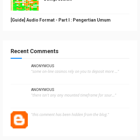
[Guide] Audio Format - Part I : Pengertian Umum
Recent Comments
ANONYMOUS
"some on-line casinos rely on you to deposit more ..."
ANONYMOUS
"there isn't any any mounted timeframe for sour..."
"this comment has been hidden from the blog."