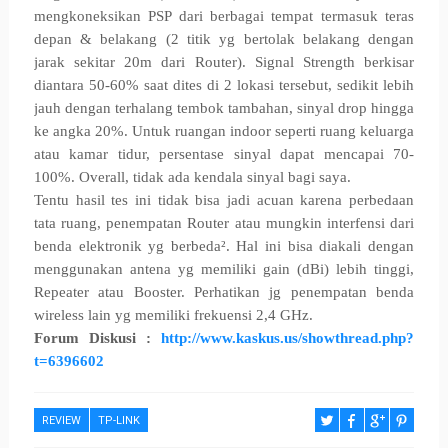
mengkoneksikan PSP dari berbagai tempat termasuk teras
depan & belakang (2 titik yg bertolak belakang dengan
jarak sekitar 20m dari Router).
Signal Strength berkisar
diantara 50-60% saat dites di 2 lokasi tersebut, sedikit lebih
jauh dengan terhalang tembok tambahan, sinyal drop hingga
ke angka 20%. Untuk ruangan indoor seperti ruang keluarga
atau kamar tidur, persentase sinyal dapat mencapai 70-
100%. Overall, tidak ada kendala sinyal bagi saya.
Tentu hasil tes ini tidak bisa jadi acuan karena perbedaan
tata ruang, penempatan Router atau mungkin interfensi dari
benda elektronik yg berbeda². Hal ini bisa diakali dengan
menggunakan antena yg memiliki gain (dBi) lebih tinggi,
Repeater atau Booster. Perhatikan jg penempatan benda
wireless lain yg memiliki frekuensi 2,4 GHz.
Forum Diskusi :
http://www.kaskus.us/showthread.php?
t=6396602
REVIEW
TP-LINK